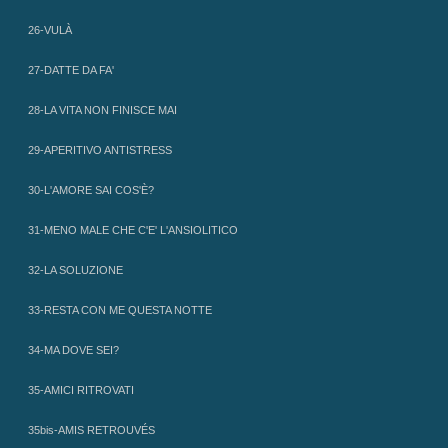
26-VULÀ
27-DATTE DA FA'
28-LA VITA NON FINISCE MAI
29-APERITIVO ANTISTRESS
30-L'AMORE SAI COS'È?
31-MENO MALE CHE C'E' L'ANSIOLITICO
32-LA SOLUZIONE
33-RESTA CON ME QUESTA NOTTE
34-MA DOVE SEI?
35-AMICI RITROVATI
35bis-AMIS RETROUVÉS