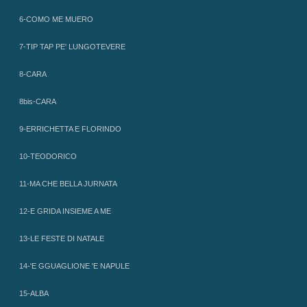
6-COMO ME MUERO
7-TIP TAP PE' LUNGOTEVERE
8-CARA
8bis-CARA
9-ERRICHETTA E FLORINDO
10-TEODORICO
11-MA CHE BELLA JURNATA
12-E GRIDA INSIEME A ME
13-LE FESTE DI NATALE
14-'E GGUAGLIONE 'E NAPULE
15-ALBA