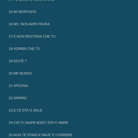
15-MI MOROSITA
16-NO, NON AVER PAURA
17-E NON RESTERAI CHE TU
18-VORREI CHE TU
19-DOV’È ?
20-ME MUERO
21-SPUGNA
22-SIPARIO
23-E CE STA ’O SOLE
24-CHI 'O SSAPE ADDO' STA 'O MARE
25-NUN TE STANCA' MAJE 'E CORRERE