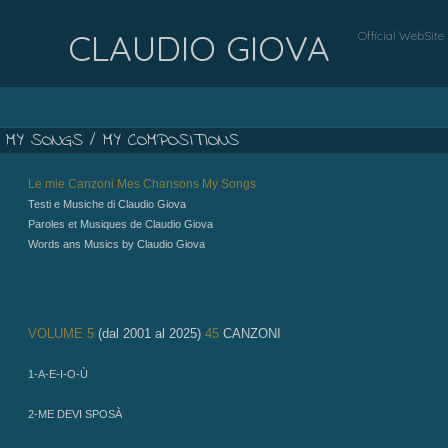
CLAUDIO GIOVA
Official WebSite
MY SONGS / MY COMPOSITIONS
Le mie Canzoni
Mes Chansons
My Songs
Testi e Musiche di Claudio Giova
Paroles et Musiques de Claudio Giova
Words ans Musics by Claudio Giova
VOLUME 5
(dal 2001 al 2025)
45
CANZONI
1-A-E-I-O-Ù
2-ME DEVI SPOSÀ