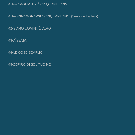
41bis-AMOUREUX À CINQUANTE ANS
41tris-INNAMORARSI A CINQUANT'ANNI (Versione Tagliata)
42-SIAMO UOMINI, È VERO
43-AÎSSATA
44-LE COSE SEMPLICI
45-ZEFIRO DI SOLITUDINE