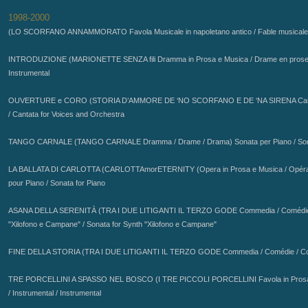
1998-2000
INTRODUZIONE (MARIONETTE SENZA fili Dramma in Prosa e Musica / Drame en prose et 
OUVERTURE e CORO (STORIA D’AMMORE DE ‘NO SCORFANO E DE ‘NA SIRENA Cantata per 
/ Cantata for Voices and Orchestra
TANGO CARNALE (TANGO CARNALE Dramma / Drame / Drama) Sonata per Piano / Sonate
LA BALLATA DI CARLOTTA (CARLOTTAmorETERNITY (Opera in Prosa e Musica / Opéra en
pour Piano / Sonata for Piano
ASANA DELLA SERENITÀ
(TRA I DUE LITIGANTI IL TERZO GODE Commedia / Comédi
"Xilofono e Campane" / Sonata for Synth "Xilofono e Campane"
FINE DELLA STORIA
(TRA I DUE LITIGANTI IL TERZO GODE Commedia / Comédie / 
TRE PORCELLINI A SPASSO NEL BOSCO (I TRE PICCOLI PORCELLINI
Favola in Pros
/ Instrumental / Instrumental