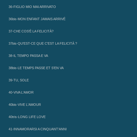
36-FIGLIO MIO MAI ARRIVATO
36bis-MON ENFANT JAMAIS ARRIVÉ
37-CHE COS'È LA FELICITÀ?
37bis-QU'EST-CE QUE C'EST LA FELICITÀ ?
38-IL TEMPO PASSA E VA
38bis-LE TEMPS PASSE ET S'EN VA
39-TU, SOLE
40-VIVA L'AMOR
40bis-VIVE L'AMOUR
40tris-LONG LIFE LOVE
41-INNAMORARSI A CINQUANT'ANNI